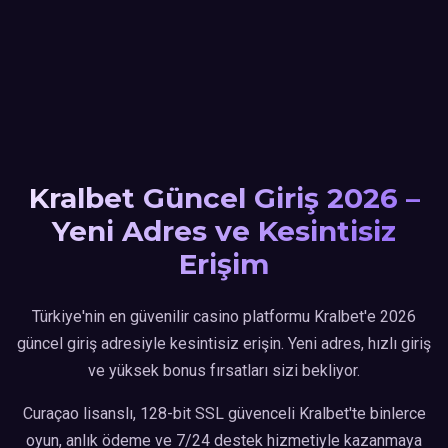
Kralbet Güncel Giriş 2026 –
Yeni Adres ve Kesintisiz
Erişim
Türkiye'nin en güvenilir casino platformu Kralbet'e 2026
güncel giriş adresiyle kesintisiz erişin. Yeni adres, hızlı giriş
ve yüksek bonus fırsatları sizi bekliyor.
Curaçao lisanslı, 128-bit SSL güvenceli Kralbet'te binlerce
oyun, anlık ödeme ve 7/24 destek hizmetiyle kazanmaya