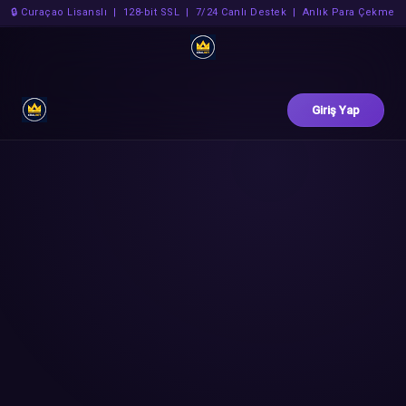
🔒 Curaçao Lisanslı | 128-bit SSL | 7/24 Canlı Destek | Anlık Para Çekme
Giriş Yap