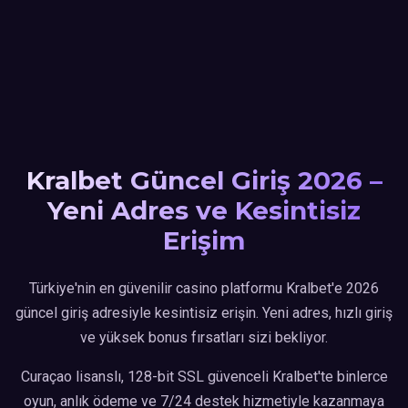
Kralbet Güncel Giriş 2026 –
Yeni Adres ve Kesintisiz
Erişim
Türkiye'nin en güvenilir casino platformu Kralbet'e 2026
güncel giriş adresiyle kesintisiz erişin. Yeni adres, hızlı giriş
ve yüksek bonus fırsatları sizi bekliyor.
Curaçao lisanslı, 128-bit SSL güvenceli Kralbet'te binlerce
oyun, anlık ödeme ve 7/24 destek hizmetiyle kazanmaya