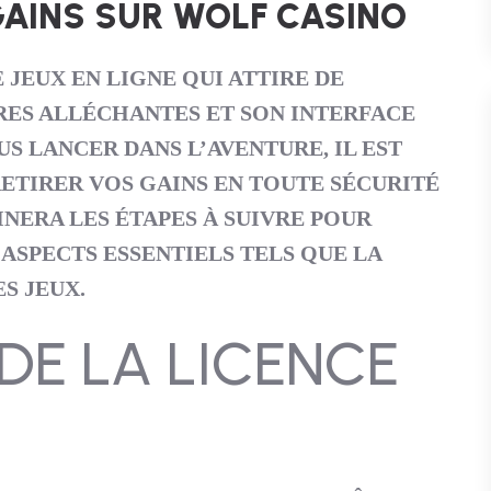
G
A
I
N
S
S
U
R
W
O
L
F
C
A
S
I
N
O
JEUX EN LIGNE QUI ATTIRE DE
RES ALLÉCHANTES ET SON INTERFACE
S LANCER DANS L’AVENTURE, IL EST
TIRER VOS GAINS EN TOUTE SÉCURITÉ
NERA LES ÉTAPES À SUIVRE POUR
 ASPECTS ESSENTIELS TELS QUE LA
S JEUX.
 DE LA LICENCE