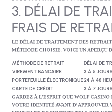
3. DÉLAI DE TR
FRAIS DE RETRA
LE DÉLAI DE TRAITEMENT DES RETRAIT
MÉTHODE CHOISIE. VOICI UN APERÇU D
MÉTHODE DE RETRAIT
DÉLAI DE T
VIREMENT BANCAIRE
3 À 5 JOUR
PORTEFEUILLE ÉLECTRONIQUE
24 À 48 HE
CARTE DE CRÉDIT
3 À 7 JOUR
GARDEZ À L’ESPRIT QUE WOLF CASINO
VOTRE IDENTITÉ AVANT D’APPROUVER 