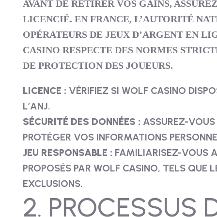
AVANT DE RETIRER VOS GAINS, ASSUR
LICENCIÉ. EN FRANCE, L’AUTORITÉ NAT
OPÉRATEURS DE JEUX D’ARGENT EN LIG
CASINO RESPECTE DES NORMES STRICT
DE PROTECTION DES JOUEURS.
LICENCE :
VÉRIFIEZ SI WOLF CASINO DISPO
L’ANJ.
SÉCURITÉ DES DONNÉES :
ASSUREZ-VOUS Q
PROTÉGER VOS INFORMATIONS PERSONNEL
JEU RESPONSABLE :
FAMILIARISEZ-VOUS A
PROPOSÉS PAR WOLF CASINO, TELS QUE LE
EXCLUSIONS.
2. PROCESSUS D