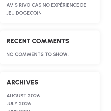
AVIS RIVO CASINO EXPÉRIENCE DE
JEU DOGECOIN
RECENT COMMENTS
NO COMMENTS TO SHOW.
ARCHIVES
AUGUST 2026
JULY 2026