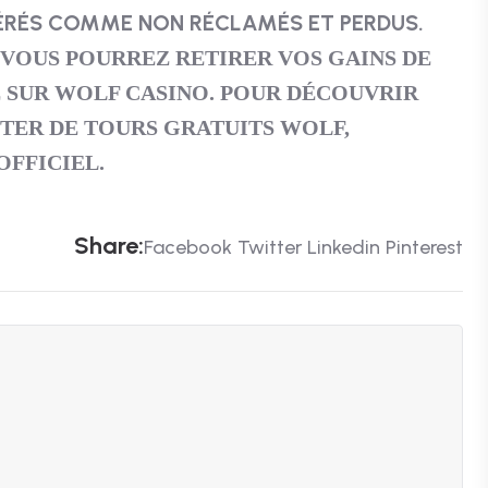
DÉRÉS COMME NON RÉCLAMÉS ET PERDUS.
, VOUS POURREZ RETIRER VOS GAINS DE
E SUR WOLF CASINO. POUR DÉCOUVRIR
ITER DE
TOURS GRATUITS WOLF
,
OFFICIEL.
S
H
A
R
E
:
Facebook
Twitter
Linkedin
Pinterest