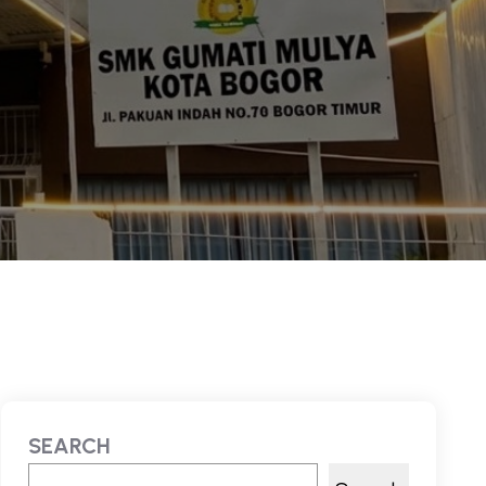
SEARCH