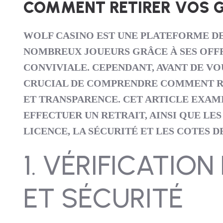
C
O
M
M
E
N
T
R
E
T
I
R
E
R
V
O
S
WOLF CASINO EST UNE PLATEFORME DE 
NOMBREUX JOUEURS GRÂCE À SES OFF
CONVIVIALE. CEPENDANT, AVANT DE VOU
CRUCIAL DE COMPRENDRE COMMENT RE
ET TRANSPARENCE. CET ARTICLE EXAMI
EFFECTUER UN RETRAIT, AINSI QUE LES
LICENCE, LA SÉCURITÉ ET LES COTES DE
1. VÉRIFICATION
ET SÉCURITÉ