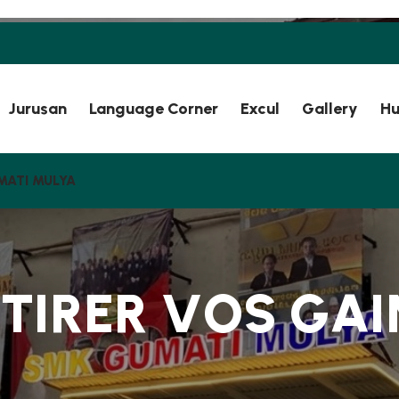
Jurusan
Language Corner
Excul
Gallery
Hu
MATI MULYA
E
T
I
R
E
R
V
O
S
G
A
I