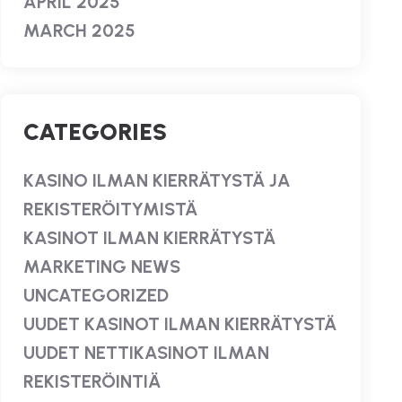
APRIL 2025
MARCH 2025
CATEGORIES
KASINO ILMAN KIERRÄTYSTÄ JA
REKISTERÖITYMISTÄ
KASINOT ILMAN KIERRÄTYSTÄ
MARKETING NEWS
UNCATEGORIZED
UUDET KASINOT ILMAN KIERRÄTYSTÄ
UUDET NETTIKASINOT ILMAN
REKISTERÖINTIÄ