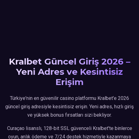
Kralbet Güncel Giriş 2026 –
Yeni Adres ve Kesintisiz
Erişim
Türkiye'nin en güvenilir casino platformu Kralbet'e 2026
güncel giriş adresiyle kesintisiz erişin. Yeni adres, hızlı giriş
ve yüksek bonus fırsatları sizi bekliyor.
Curaçao lisanslı, 128-bit SSL güvenceli Kralbet'te binlerce
oyun, anlık ödeme ve 7/24 destek hizmetiyle kazanmaya