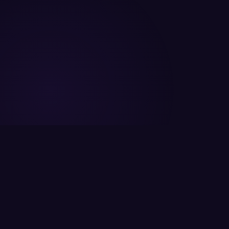
Kralbet'e
Nasıl Giriş Yapılır?
4 kolay adımda Kralbet'e erişin ve kazanmaya başlayın.