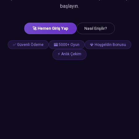
başlayın.
🚀 Hemen Giriş Yap
Nasıl Erişilir?
✅ Güvenli Ödeme
🎰 5000+ Oyun
💎 Hoşgeldin Bonusu
⚡ Anlık Çekim