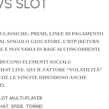
VS SLOT
CLASSICHE: PREMI, LINEE DI PAGAMENTO
DAL SINGOLO GIOCATORE. L’RTP (RETURN
E E NON VARIA IN BASE AI CONCORRENTI.
ODUCONO ELEMENTI SOCIALI:
HAT LIVE. QUI IL FATTORE “VOLATILITÀ”
CHÉ LE VINCITE DIPENDONO ANCHE
I.
LOT MULTI‑PLAYER
HAT, SFIDE, TORNEI