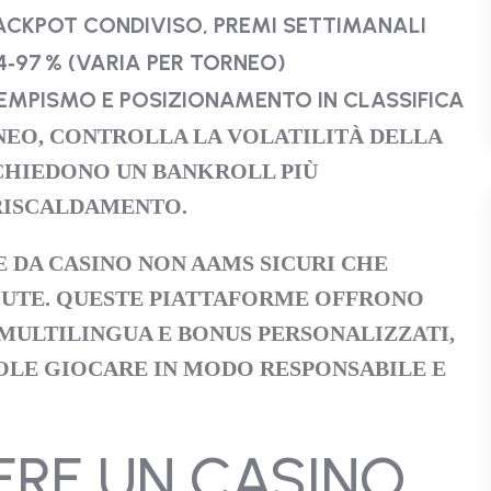
ACKPOT CONDIVISO, PREMI SETTIMANALI
4‑97 % (VARIA PER TORNEO)
EMPISMO E POSIZIONAMENTO IN CLASSIFICA
RNEO, CONTROLLA LA VOLATILITÀ DELLA
ICHIEDONO UN BANKROLL PIÙ
 RISCALDAMENTO.
E DA CASINO NON AAMS SICURI CHE
UTE. QUESTE PIATTAFORME OFFRONO
 MULTILINGUA E BONUS PERSONALIZZATI,
OLE GIOCARE IN MODO RESPONSABILE E
ERE UN CASINO