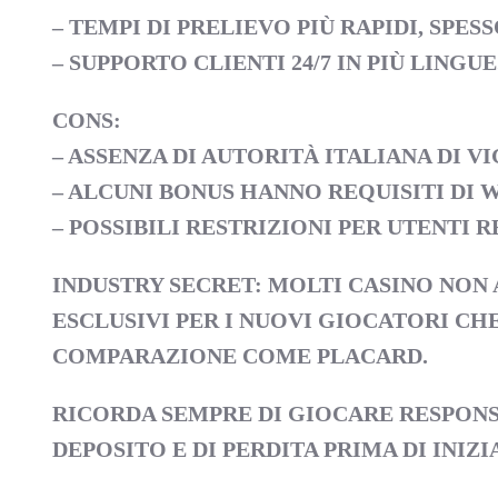
– TEMPI DI PRELIEVO PIÙ RAPIDI, SPESS
– SUPPORTO CLIENTI 24/7 IN PIÙ LINGUE
CONS:
– ASSENZA DI AUTORITÀ ITALIANA DI V
– ALCUNI BONUS HANNO REQUISITI DI W
– POSSIBILI RESTRIZIONI PER UTENTI R
INDUSTRY SECRET: MOLTI CASINO NON
ESCLUSIVI PER I NUOVI GIOCATORI CH
COMPARAZIONE COME PLACARD.
RICORDA SEMPRE DI GIOCARE RESPONS
DEPOSITO E DI PERDITA PRIMA DI INIZI