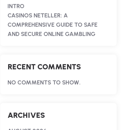
INTRO
CASINOS NETELLER: A
COMPREHENSIVE GUIDE TO SAFE
AND SECURE ONLINE GAMBLING
RECENT COMMENTS
NO COMMENTS TO SHOW.
ARCHIVES