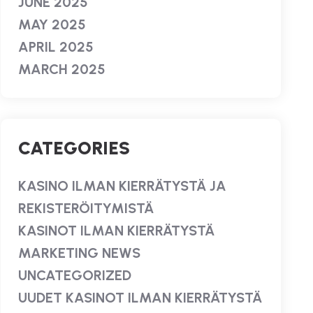
JUNE 2025
MAY 2025
APRIL 2025
MARCH 2025
CATEGORIES
KASINO ILMAN KIERRÄTYSTÄ JA
REKISTERÖITYMISTÄ
KASINOT ILMAN KIERRÄTYSTÄ
MARKETING NEWS
UNCATEGORIZED
UUDET KASINOT ILMAN KIERRÄTYSTÄ