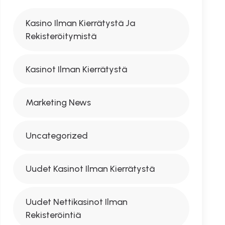
Kasino Ilman Kierrätystä Ja
Rekisteröitymistä
Kasinot Ilman Kierrätystä
Marketing News
Uncategorized
Uudet Kasinot Ilman Kierrätystä
Uudet Nettikasinot Ilman
Rekisteröintiä