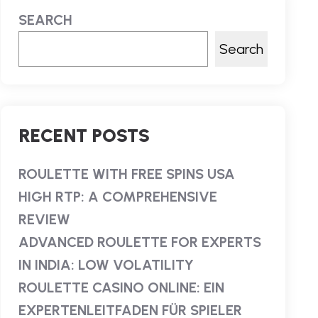
SEARCH
Search
RECENT POSTS
ROULETTE WITH FREE SPINS USA
HIGH RTP: A COMPREHENSIVE
REVIEW
ADVANCED ROULETTE FOR EXPERTS
IN INDIA: LOW VOLATILITY
ROULETTE CASINO ONLINE: EIN
EXPERTENLEITFADEN FÜR SPIELER